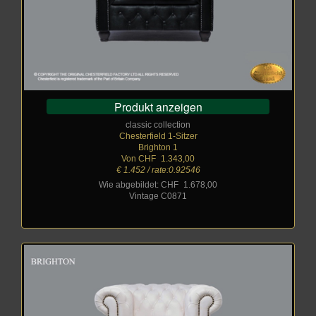
Produkt anzeigen
classic collection
Chesterfield 1-Sitzer
Brighton 1
Von CHF
_
1.343,00
€ 1.452 / rate:0.92546
Wie abgebildet: CHF
_
1.678,00
Vintage C0871