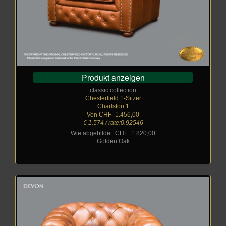
Produkt anzeigen
classic collection
Chesterfield 1-Sitzer
Charlston 1
Von CHF
_
1.456,00
€ 1.574 / rate:0.92546
Wie abgebildet: CHF
_
1.820,00
Golden Oak