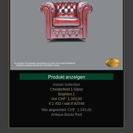
Produkt anzeigen
classic collection
Chesterfield 1-Sitzer
Brighton 1
Von CHF
_
1.343,00
€ 1.452 / rate:0.92546
Wie abgebildet: CHF
_
1.343,00
Antique Bordo Red