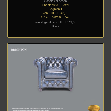
classic collection
Chesterfield 1-Sitzer
Brighton 1
Von CHF
_
1.343,00
€ 1.452 / rate:0.92546
Wie abgebildet: CHF
_
1.343,00
Black