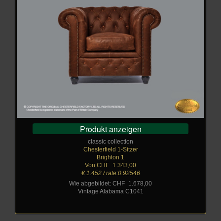
Produkt anzeigen
classic collection
Chesterfield 1-Sitzer
Brighton 1
Von CHF
_
1.343,00
€ 1.452 / rate:0.92546
Wie abgebildet: CHF
_
1.678,00
Vintage Alabama C1041