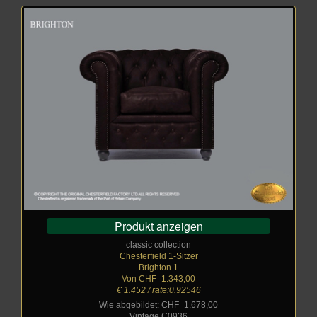
Produkt anzeigen
classic collection
Chesterfield 1-Sitzer
Brighton 1
Von CHF
_
1.343,00
€ 1.452 / rate:0.92546
Wie abgebildet: CHF
_
1.678,00
Vintage C0936