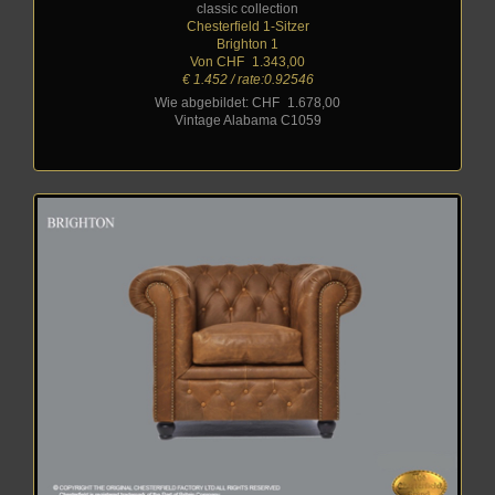
classic collection
Chesterfield 1-Sitzer
Brighton 1
Von CHF
_
1.343,00
€ 1.452 / rate:0.92546
Wie abgebildet: CHF
_
1.678,00
Vintage Alabama C1059