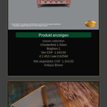
Produkt anzeigen
classic collection
Chesterfield 1-Sitzer
Brighton 1
Von CHF
_
1.343,00
€ 1.452 / rate:0.92546
Wie abgebildet: CHF
_
1.343,00
Antique Brown