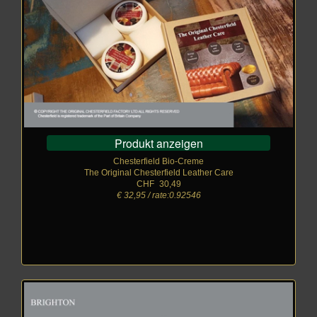
Produkt anzeigen
Chesterfield Bio-Creme
The Original Chesterfield Leather Care
CHF
_
30,49
€ 32,95 / rate:0.92546