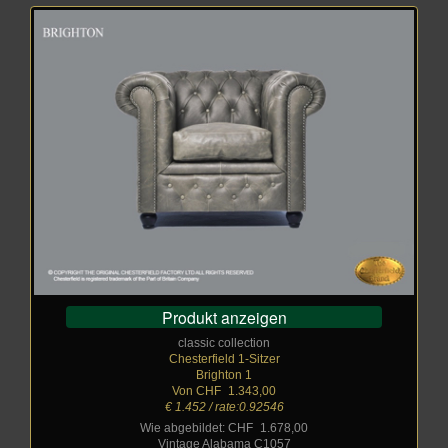
Produkt anzeigen
classic collection
Chesterfield 1-Sitzer
Brighton 1
Von CHF
_
1.343,00
€ 1.452 / rate:0.92546
Wie abgebildet: CHF
_
1.678,00
Vintage Alabama C1057