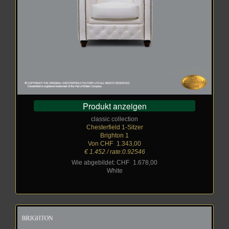
Produkt anzeigen
classic collection
Chesterfield 1-Sitzer
Brighton 1
Von CHF
_
1.343,00
€ 1.452 / rate:0.92546
Wie abgebildet: CHF
_
1.678,00
White