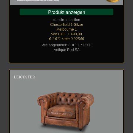
Produkt anzeigen
classic collection
Chesterfield 1-Sitzer
Melbourne 1
Von CHF
_
1.490,00
€ 1.611 / rate:0.92546
Wie abgebildet: CHF
_
1.713,00
Antique Red SA