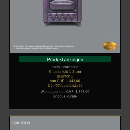
Produkt anzeigen
classic collection
Chesterfield 1-Sitzer
Brighton 1
Von CHF
_
1.343,00
€ 1.452 / rate:0.92546
Wie abgebildet: CHF
_
1.343,00
Antique Purple