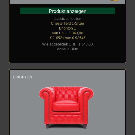
Produkt anzeigen
classic collection
Chesterfield 1-Sitzer
Brighton 1
Von CHF
_
1.343,00
€ 1.452 / rate:0.92546
Wie abgebildet: CHF
_
1.343,00
Antique Blue