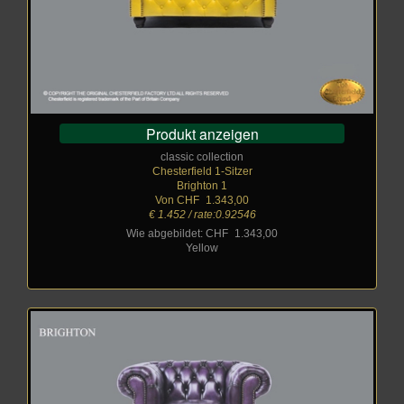
Produkt anzeigen
classic collection
Chesterfield 1-Sitzer
Brighton 1
Von CHF
_
1.343,00
€ 1.452 / rate:0.92546
Wie abgebildet: CHF
_
1.343,00
Yellow