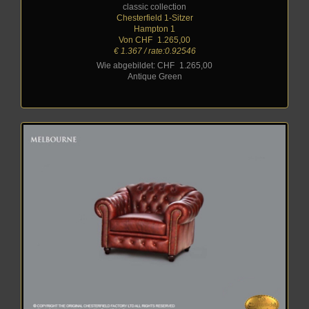
classic collection
Chesterfield 1-Sitzer
Hampton 1
Von CHF
_
1.265,00
€ 1.367 / rate:0.92546
Wie abgebildet: CHF
_
1.265,00
Antique Green