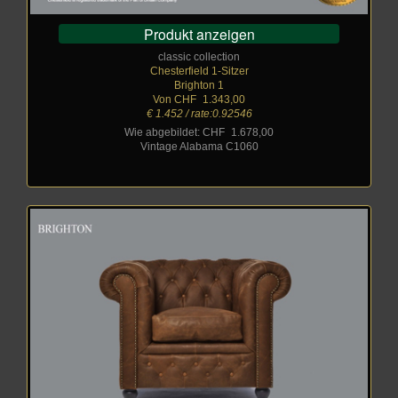
Produkt anzeigen
classic collection
Chesterfield 1-Sitzer
Brighton 1
Von CHF
_
1.343,00
€ 1.452 / rate:0.92546
Wie abgebildet: CHF
_
1.678,00
Vintage Alabama C1060