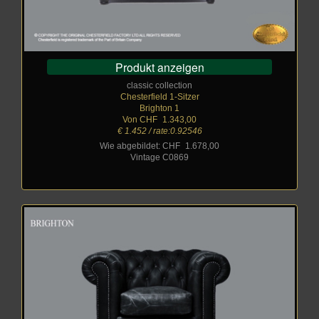
Produkt anzeigen
classic collection
Chesterfield 1-Sitzer
Brighton 1
Von CHF
_
1.343,00
€ 1.452 / rate:0.92546
Wie abgebildet: CHF
_
1.678,00
Vintage C0869