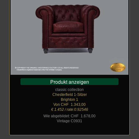
Produkt anzeigen
classic collection
Chesterfield 1-Sitzer
Brighton 1
Von CHF
_
1.343,00
€ 1.452 / rate:0.92546
Wie abgebildet: CHF
_
1.678,00
Vintage C0931