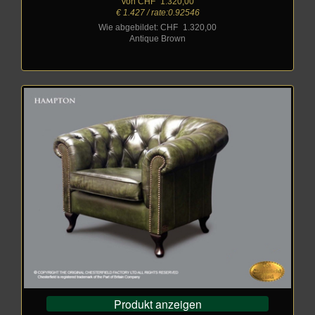
Von CHF
_
1.320,00
€ 1.427 / rate:0.92546
Wie abgebildet: CHF
_
1.320,00
Antique Brown
Produkt anzeigen