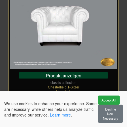
Produkt anzeigen
classic collection
Chesterfield 1-Sitzer
Natazia 1
Von CHF
_
1.569,00
Accept All
€ 1.696 / rate:0.92546
We use cookies to enhance your experience. Some
Wie abgebildet: CHF
_
2.036,00
are necessary, while others help us analyze traffic
Decline
White
Non-
and improve our service.
Learn more
.
Necessary