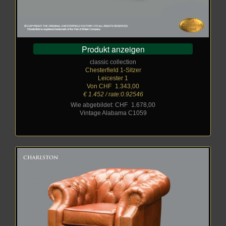
Produkt anzeigen
classic collection
Chesterfield 1-Sitzer
Leicester 1
Von CHF
_
1.343,00
€ 1.452 / rate:0.92546
Wie abgebildet: CHF
_
1.678,00
Vintage Alabama C1059