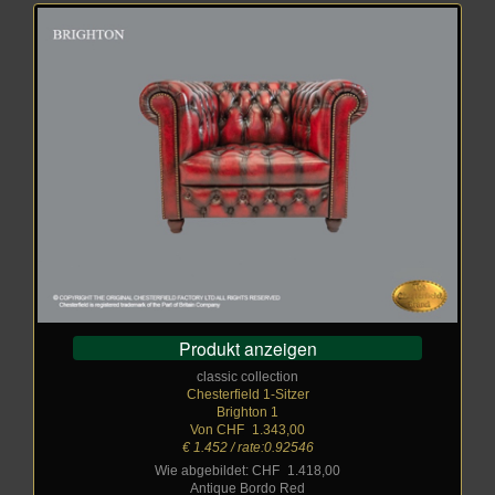
Produkt anzeigen
classic collection
Chesterfield 1-Sitzer
Brighton 1
Von CHF
_
1.343,00
€ 1.452 / rate:0.92546
Wie abgebildet: CHF
_
1.418,00
Antique Bordo Red