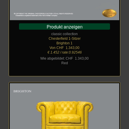
Produkt anzeigen
classic collection
Chesterfield 1-Sitzer
Brighton 1
Von CHF
_
1.343,00
€ 1.452 / rate:0.92546
Wie abgebildet: CHF
_
1.343,00
Red