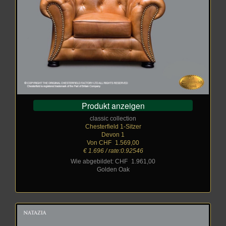
Produkt anzeigen
classic collection
Chesterfield 1-Sitzer
Devon 1
Von CHF
_
1.569,00
€ 1.696 / rate:0.92546
Wie abgebildet: CHF
_
1.961,00
Golden Oak