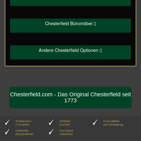
Chesterfield Büromöbel
Andere Chesterfield Optionen
Chesterfield.com - Das Original Chesterfield seit
1773
40 Showrooms
Zertifiziert
Immer geöffnet
in 10 Ländern
so sicher!
nach Vereinbarung
Chesterfield
Das Original
Benutzerdefiniert
Chesterfield