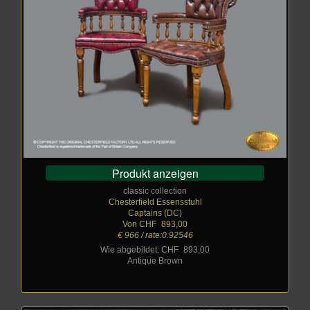
Produkt anzeigen
classic collection
Chesterfield Essensstuhl
Captains (DC)
Von CHF
_
893,00
€ 966 / rate:0.92546
Wie abgebildet: CHF
_
893,00
Antique Brown