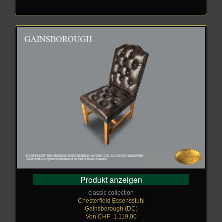
Produkt anzeigen
classic collection
Chesterfield Essensstuhl
Gainsborough (DC)
Von CHF
_
1.119,00