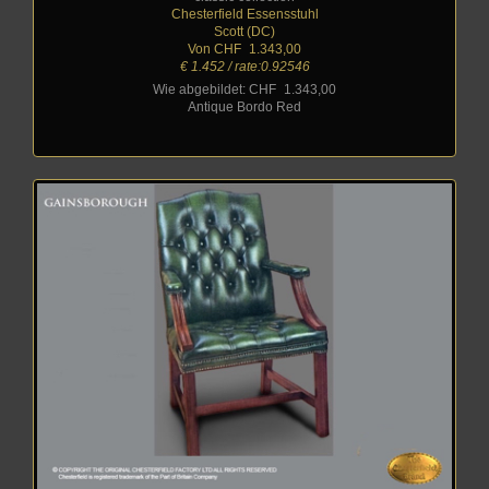
Chesterfield Essensstuhl
Scott (DC)
Von CHF
_
1.343,00
€ 1.452 / rate:0.92546
Wie abgebildet: CHF
_
1.343,00
Antique Bordo Red