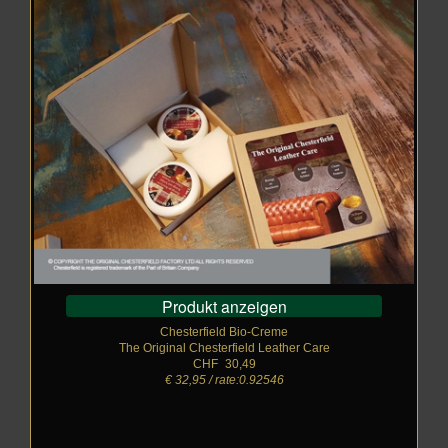
Produkt anzeigen
Chesterfield Bio-Creme
The Original Chesterfield Leather Care
CHF
_
30,49
€ 32,95 / rate:0.92546