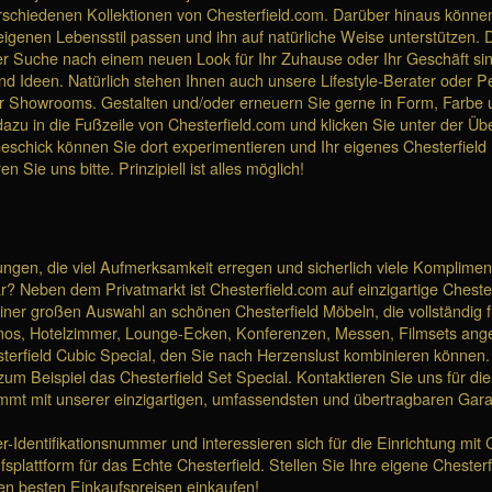
n verschiedenen Kollektionen von Chesterfield.com. Darüber hinaus könn
genen Lebensstil passen und ihn auf natürliche Weise unterstützen. Di
Suche nach einem neuen Look für Ihr Zuhause oder Ihr Geschäft sind, 
und Ideen. Natürlich stehen Ihnen auch unsere Lifestyle-Berater oder P
r Showrooms. Gestalten und/oder erneuern Sie gerne in Form, Farbe un
u in die Fußzeile von Chesterfield.com und klicken Sie unter der Über
 Geschick können Sie dort experimentieren und Ihr eigenes Chesterfield
n Sie uns bitte. Prinzipiell ist alles möglich!
tungen, die viel Aufmerksamkeit erregen und sicherlich viele Komplimen
? Neben dem Privatmarkt ist Chesterfield.com auf einzigartige Chesterfi
er großen Auswahl an schönen Chesterfield Möbeln, die vollständig fü
os, Hotelzimmer, Lounge-Ecken, Konferenzen, Messen, Filmsets angepas
terfield Cubic Special, den Sie nach Herzenslust kombinieren können.
um Beispiel das Chesterfield Set Special. Kontaktieren Sie uns für di
ommt mit unserer einzigartigen, umfassendsten und übertragbaren Gara
r-Identifikationsnummer und interessieren sich für die Einrichtung mi
fsplattform für das Echte Chesterfield. Stellen Sie Ihre eigene Chest
en besten Einkaufspreisen einkaufen!