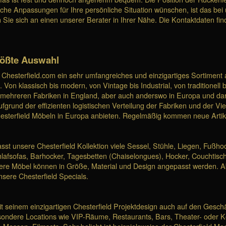
ische Anpassungen für Ihre persönliche Situation wünschen, ist das bei
 Sie sich an einen unserer Berater in Ihrer Nähe. Die Kontaktdaten fin
rößte Auswahl
 Chesterfield.com ein sehr umfangreiches und einzigartiges Sortiment 
Von klassisch bis modern, von Vintage bis Industrial, von traditionell 
n mehreren Fabriken in England, aber auch anderswo in Europa und da
rund der effizienten logistischen Verteilung der Fabriken und der Viel
sterfield Möbeln in Europa anbieten. Regelmäßig kommen neue Artikel
st unsere Chesterfield Kollektion viele Sessel, Stühle, Liegen, Fußh
chlafsofas, Barhocker, Tagesbetten (Chaiselongues), Hocker, Couchtisc
sere Möbel können in Größe, Material und Design angepasst werden. Abe
nsere Chesterfield Specials.
t seinem einzigartigen Chesterfield Projektdesign auch auf den Gesch
esondere Locations wie VIP-Räume, Restaurants, Bars, Theater- oder K