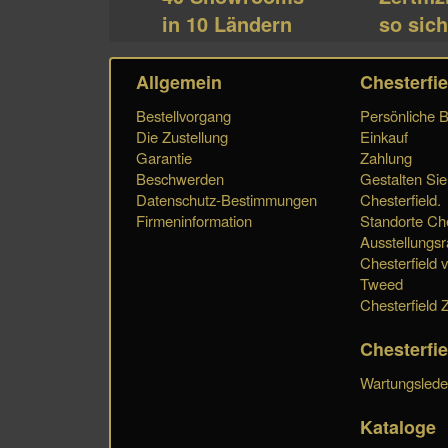
in 10 Ländern
so sich
Allgemein
Chesterfie
Bestellvorgang
Persönliche 
Die Zustellung
Einkauf
Garantie
Zahlung
Beschwerden
Gestalten Sie
Datenschutz-Bestimmungen
Chesterfield.
Firmeninformation
Standorte Che
Ausstellungs
Chesterfield 
Tweed
Chesterfield Z
Chesterfi
Wartungslede
Kataloge