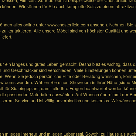
ssen, Filmsets. Sehr beliebt ist beispielsweise der Chesterfield Moo
n können. Wir können für Sie auch komplette Sets zu einem attraktive
können alles online unter www.chesterfield.com ansehen. Nehmen Sie sic
s zu kontaktieren. Alle unsere Möbel sind von höchster Qualität und wer
iefert.
 für ein langes und gutes Leben gemacht. Deshalb ist es wichtig, dass 
eich und Geschmäcker sind verschieden. Viele Einstellungen können un
te. Wenn Sie jedoch persönliche Hilfe oder Beratung wünschen, können
owrooms wenden. Wählen Sie einen Showroom in Ihrer Nähe (siehe Men
it für Sie eingeplant, damit alle Ihre Fragen beantwortet werden kön
die passenden Materialien auswählen. Auf Wunsch übernimmt der Berat
nserem Service und ist völlig unverbindlich und kostenlos. Wir wünsch
n in jedes Interieur und in jeden Lebensstil. Sowohl zu Hause als auch