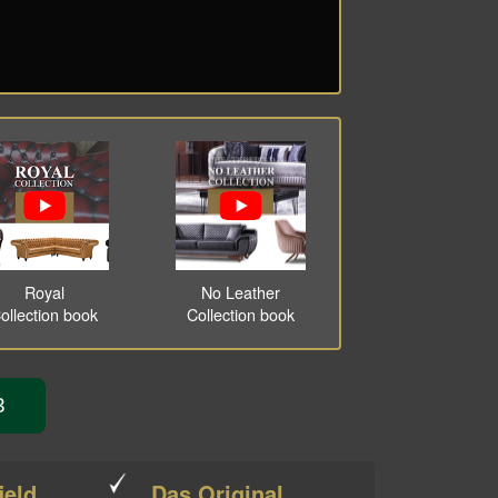
Royal
No Leather
ollection book
Collection book
3
ield
Das Original