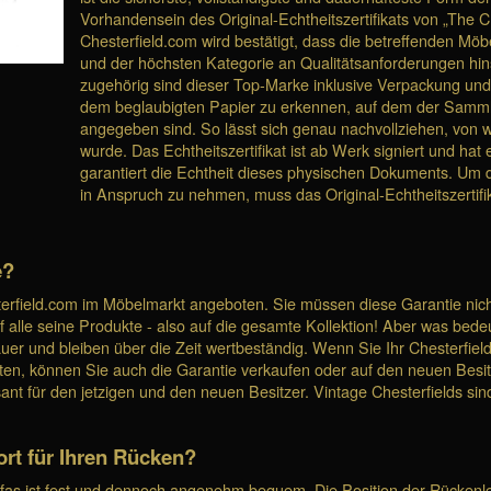
Vorhandensein des Original-Echtheitszertifikats von „The 
Chesterfield.com wird bestätigt, dass die betreffenden Möb
und der höchsten Kategorie an Qualitätsanforderungen hinsi
zugehörig sind dieser Top-Marke inklusive Verpackung und T
dem beglaubigten Papier zu erkennen, auf dem der Sam
angegeben sind. So lässt sich genau nachvollziehen, von 
wurde. Das Echtheitszertifikat ist ab Werk signiert und h
garantiert die Echtheit dieses physischen Dokuments. Um 
in Anspruch zu nehmen, muss das Original-Echtheitszertifi
e?
erfield.com im Möbelmarkt angeboten. Sie müssen diese Garantie nicht
le seine Produkte - also auf die gesamte Kollektion! Aber was bedeut
er und bleiben über die Zeit wertbeständig. Wenn Sie Ihr Chesterfiel
en, können Sie auch die Garantie verkaufen oder auf den neuen Besi
sant für den jetzigen und den neuen Besitzer. Vintage Chesterfields sin
ort für Ihren Rücken?
fas ist fest und dennoch angenehm bequem. Die Position der Rückenlehn