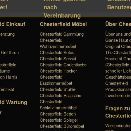
er!
nach
Benutzer
Vereinbarung
ld Einkauf
Chesterfield Möbel
Über Ches
Beratung
Chesterfield Sammlung
Über uns und 
Chesterfield
Ganze Haut o
Wohnzimmermöbel
Original Chest
 hier Ihren
Chesterfield Sofas
The Chesterfi
Chesterfield Sessel
House of Ches
sterfield
Chesterfield Couchtische
(Chesterfield
räume
Chesterfield Hocker
schneller Lief
von Harris
Chesterfield
Geschäftsbes
Esszimmermöbel
Chesterfield
ertifikat
Chesterfield Stühle
Produktionsze
Chesterfield Esstische
Investieren in
eld Wartung
Chesterfield
Fragen zu
Schlafzimmermöbel
r
Chesterfield Betten
Chesterfie
Chesterfield Spiegel
Wissensdaten
Chesterfield Büromöbel