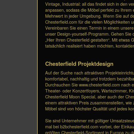
Vintage, Industrial: all das findet sich in de
anpassen, sodass die Möbel perfekt zu Ihrem ei
Mehrwert in jeder Umgebung. Wenn Sie auf der 
Chesterfield.com für die vielen Möglichkeiten 
Vereinbaren Sie einen Termin in einem unsere
unser Design-yourself-Programm. Gehen Sie daz
„Hier Ihren Chesterfield gestalten“. Mit etwas
tatsächlich realisiert haben möchten, kontaktiere
Chesterfield Projektdesign
Auf der Suche nach attraktiven Projekteinrich
komfortabel, nachhaltig und trotzdem bezahlbar
Durchsuchen Sie www.chesterfield.com nach ein
Theater- oder Konzertfoyers, Wartezimmer, Kin
Chesterfield Moon Special, aber auch der Ches
einem attraktiven Preis zusammenstellen, wie z
Möbel sind von höchster Qualität und jedes k
Sie sind Unternehmer mit gültiger Umsatzsteue
mal bei b2bchesterfield.com vorbei, der Einkau
größten Chesterfield-Sortiment in Europa zu d