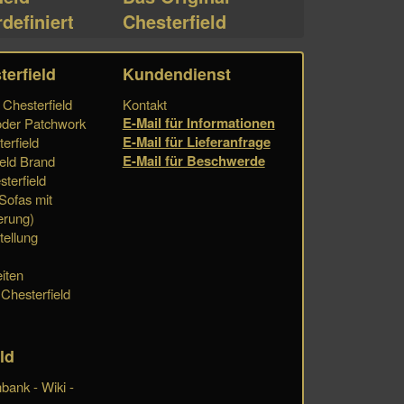
definiert
Chesterfield
terfield
Kundendienst
Chesterfield
Kontakt
E-Mail für Informationen
der Patchwork
E-Mail für Lieferanfrage
erfield
E-Mail für Beschwerde
eld Brand
terfield
 Sofas mit
erung)
tellung
iten
 Chesterfield
ld
bank - Wiki -