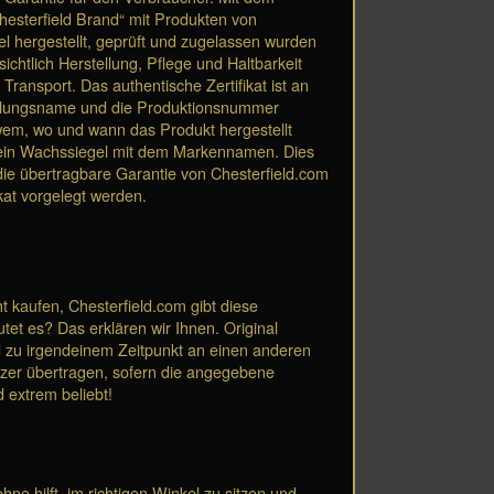
Chesterfield Brand“ mit Produkten von
el hergestellt, geprüft und zugelassen wurden
chtlich Herstellung, Pflege und Haltbarkeit
ransport. Das authentische Zertifikat ist an
mlungsname und die Produktionsnummer
wem, wo und wann das Produkt hergestellt
at ein Wachssiegel mit dem Markennamen. Dies
die übertragbare Garantie von Chesterfield.com
kat vorgelegt werden.
 kaufen, Chesterfield.com gibt diese
et es? Das erklären wir Ihnen. Original
d zu irgendeinem Zeitpunkt an einen anderen
tzer übertragen, sofern die angegebene
d extrem beliebt!
e hilft, im richtigen Winkel zu sitzen und