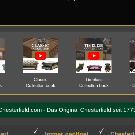
Classic
Timeless
ok
Collection book
Collection book
C
Chesterfield.com - Das Original Chesterfield seit 177
iert
Immer geöffnet
Chesterf