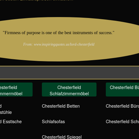
"Firmness of purpose is one of the best instruments of success."
From: www.inspiringquotes.us/lord-chesterfield
sterfield
Chesterfield
Chesterfield 
immermöbel
Schlafzimmermöbel
d
Chesterfield Betten
Chesterfield Bür
stühle
d Esstische
Schlafsofas
Chesterfield Sch
Chesterfield Spiegel