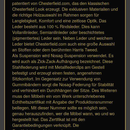
patentiert von Chesterfield.com, das den klassischen
Chesterfield Look erzeugt. Die exklusiven Materialien und
die richtige Holzauswahl im Rahmen sorgen für
Langlebigkeit, Komfort und eine zeitlose Optik. Das
Leder besteht aus 100 % Rindsleder. Dies kann
Vollanilinleder, Semianilinleder oder beschichtetes
(pigmentiertes) Leder sein. Neben Leder und weichem
Leder bietet Chesterfield.com auch eine große Auswahl
an Stoffen oder dem berühmten Harris Tweed.
Als Suspension wird Nosag-Suspension verwendet. Es
wird auch als Zick-Zack-Aufhängung bezeichnet. Diese
Stahlfederung wird mit Metallfederclips am Gestell
befestigt und erzeugt einen festen, angenehmen
Sitzkomfort. Im Gegensatz zur Verwendung von
Gummibändern sorgt die Nosag-Federung für Stabilität
und verhindert ein Durchhängen der Sitze. Des Weiteren
muss den Möbeln ein vom Werk unterschriebenes
Echtheitszertifikat mit Angabe der Produktionsnummer
beiliegen. Mit dieser Nummer sollte es möglich sein,
genau herauszufinden, wer die Möbel wann, wo und wo
hergestellt hat. Das Zertifikat ist mit den
Garantiebedingungen verknüpft. Die