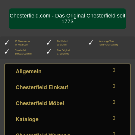
Chesterfield.com - Das Original Chesterfield seit
1773
40 Showrooms
Zertifiziert
Immer geöffnet
in 10 Ländern
so sicher!
nach Vereinbarung
Chesterfield
Das Original
Benutzerdefiniert
Chesterfield
Allgemein
Chesterfield Einkauf
Chesterfield Möbel
Kataloge